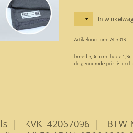
In winkelwa
Artikelnummer:
AL5319
breed 5,3cm en hoog 1,9cm
de genoemde prijs is excl
els | KVK
42067096
| BTW N