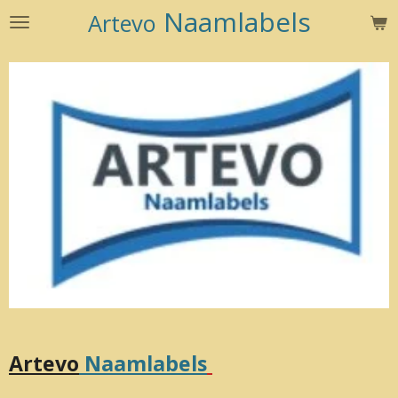
Naamlabels
Artevo
Ga
direct
naar
de
hoofdinhoud
Artevo
Naamlabels