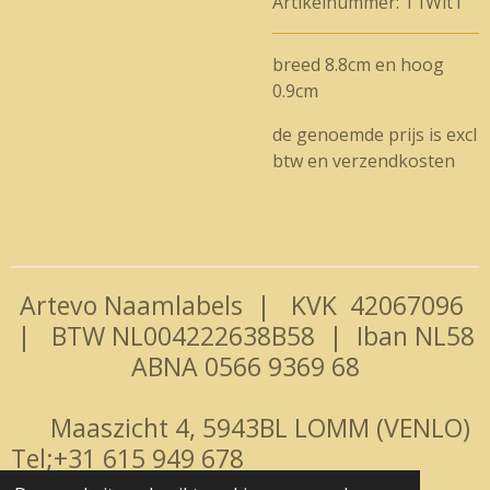
Artikelnummer:
T1Wit1
breed 8.8cm en hoog
0.9cm
de genoemde prijs is excl
btw en verzendkosten
Artevo Naamlabels | KVK
42067096
| BTW NL004222638B58 | Iban NL58
ABNA 0566 9369 68
Maaszicht 4, 5943BL LOMM (VENLO)
Tel;+31 615 949 678
© 2022 - 2026 Artevo Naamlabels