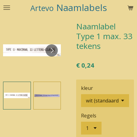
Naamlabels
Artevo
Ga
direct
naar
Naamlabel
de
Type 1 max. 33
hoofdinhoud
tekens
€ 0,24
kleur
Regels